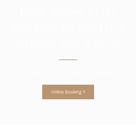
Book online today
and look forward to a
relaxing stay with us
Call Us On 1800-1111-2222 or Email booking@website.com
Online Booking