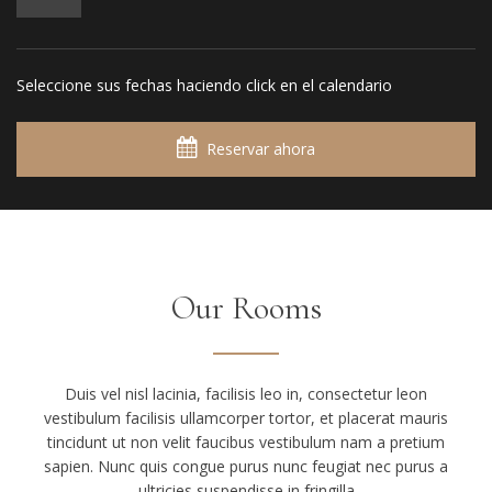
Seleccione sus fechas haciendo click en el calendario
Reservar ahora
Our Rooms
Duis vel nisl lacinia, facilisis leo in, consectetur leon
vestibulum facilisis ullamcorper tortor, et placerat mauris
tincidunt ut non velit faucibus vestibulum nam a pretium
sapien. Nunc quis congue purus nunc feugiat nec purus a
ultricies suspendisse in fringilla