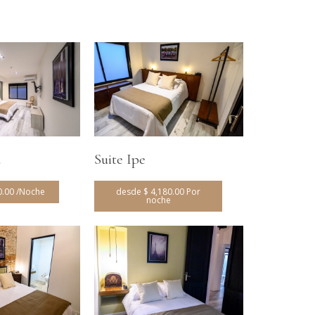
u
Suite Ipe
0.00 /Noche
desde $ 4,180.00 Por
noche