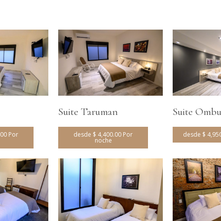
Suite Taruman
Suite Omb
.00 Por
desde $ 4,400.00 Por
desde $ 4,95
noche