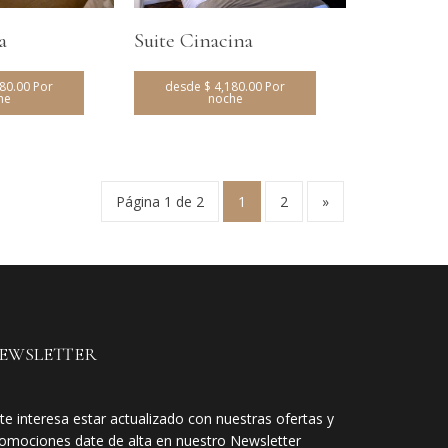
a
Suite Cinacina
80.00 Por
desde $ 4,180.00 Por
he
noche
Página 1 de 2
1
2
»
EWSLETTER
 te interesa estar actualizado con nuestras ofertas y
omociones date de alta en nuestro Newsletter