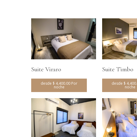
Suite Viraro
Suite Timbo
desde $ 4,400.00 Por
desde $ 4,400
noche
noche