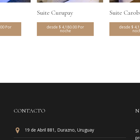
Suite Curupay
Suite Carob
.00 Por
desde $ 4,180.00 Por
desde $ 4,1
noche
noc
CONTACTO
N
19 de Abril 881, Durazno, Uruguay
Si
pr