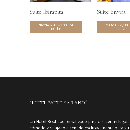
Suite Ibirapita
Suite Envira
desde $ 4,180.00 Por
desde $ 4,180
noche
noche
HOTEL PATIO SARANDÍ
Un Hotel Boutique tematizado para ofrecer un lugar
cómodo y relajado diseñado exclusivamente para su